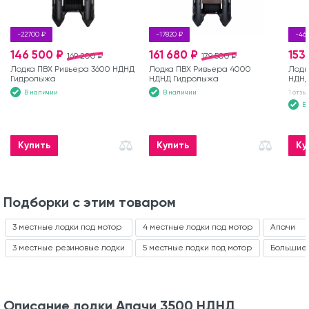
-22700 ₽
-17820 ₽
-463
146 500 ₽
161 680 ₽
153
169 200 ₽
179 500 ₽
Лодка ПВХ Ривьера 3600 НДНД
Лодка ПВХ Ривьера 4000
Лодк
Гидролыжа
НДНД Гидролыжа
НДН
1 отзы
В наличии
В наличии
В
Купить
Купить
Ку
Подборки с этим товаром
3 местные лодки под мотор
4 местные лодки под мотор
Апачи
3 местные резиновые лодки
5 местные лодки под мотор
Большие 
Описание лодки Апачи 3500 НДНД