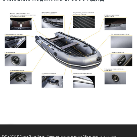
2021 - 2026 © Лодки Деда Мазая. Магазин надувных лодок ПВХ и лодочных моторов