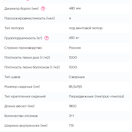
480 мм
Диаметр борта (мм)
?
Пассажировместимость (чел)
4
Тип мотора
под винтовой мотор
650 кг
Грузоподъемность (кг)
?
Страна производства
Россия
Плотность ткани дна (г/м2)
1000
Плотность ткани баллонов (г/м2)
1000
Тип швов
Сварные
Размер сиденья (см)
85,5x19,5
Тип крепления сидений
Передвижные (ликтрос-ликпаз)
Длина вёсел (мм)
1800
Количество отсеков
3+1
Ширина внутренняя (мм)
715