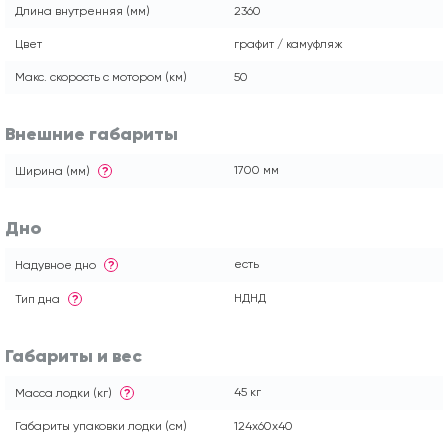
Длина внутренняя (мм)
2360
Цвет
графит / камуфляж
Макс. скорость с мотором (км)
50
Внешние габариты
1700 мм
Ширина (мм)
?
Дно
есть
Надувное дно
?
НДНД
Тип дна
?
Габариты и вес
45 кг
Масса лодки (кг)
?
Габариты упаковки лодки (см)
124x60x40