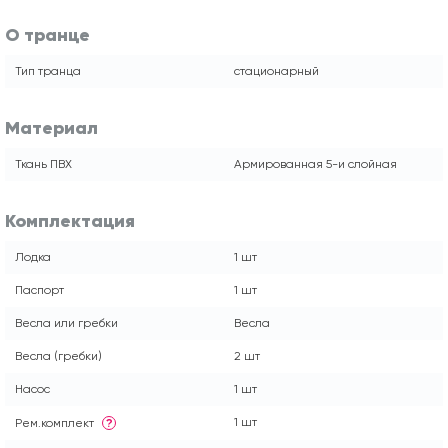
О транце
Тип транца
стационарный
Материал
Ткань ПВХ
Армированная 5-и слойная
Комплектация
Лодка
1 шт
Паспорт
1 шт
Весла или гребки
Весла
Весла (гребки)
2 шт
Насос
1 шт
1 шт
Рем.комплект
?