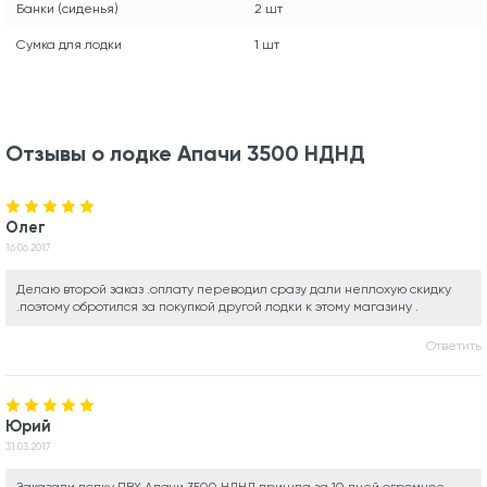
Банки (сиденья)
2 шт
Сумка для лодки
1 шт
Отзывы о лодке Апачи 3500 НДНД
Олег
16.06.2017
Делаю второй заказ .оплату переводил сразу дали неплохую скидку
.поэтому обротился за покупкой другой лодки к этому магазину .
Ответить
Юрий
31.03.2017