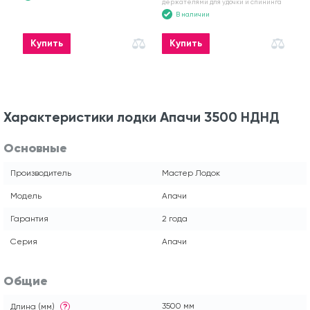
держателями для удочки и спининга
В наличии
Купить
Купить
Характеристики лодки Апачи 3500 НДНД
Основные
Производитель
Мастер Лодок
Модель
Апачи
Гарантия
2 года
Серия
Апачи
Общие
3500 мм
Длина (мм)
?