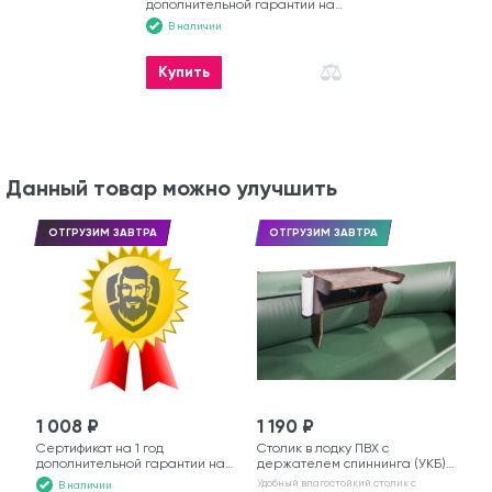
дополнительной гарантии на
лодку
В наличии
Купить
Данный товар можно улучшить
ОТГРУЗИМ ЗАВТРА
ОТГРУЗИМ ЗАВТРА
1 008 ₽
1 190 ₽
Сертификат на 1 год
Столик в лодку ПВХ с
дополнительной гарантии на
держателем спиннинга (УКБ)
моторную лодку
№6
Удобный влагостойкий столик с
В наличии