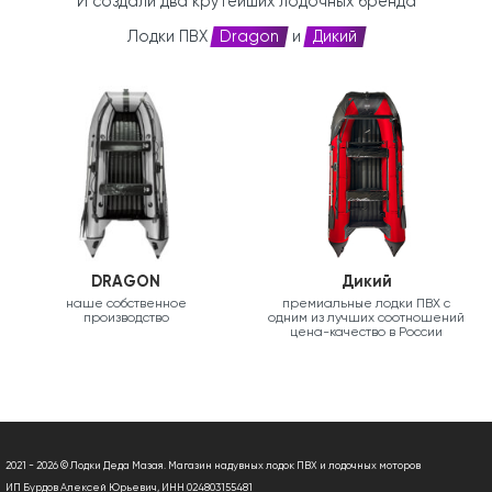
И создали два крутейших лодочных бренда
Лодки ПВХ
Dragon
и
Дикий
DRAGON
Дикий
наше собственное
премиальные лодки ПВХ с
производство
одним из лучших соотношений
цена-качество в России
2021 - 2026 © Лодки Деда Мазая. Магазин надувных лодок ПВХ и лодочных моторов
ИП Бурдов Алексей Юрьевич, ИНН 024803155481