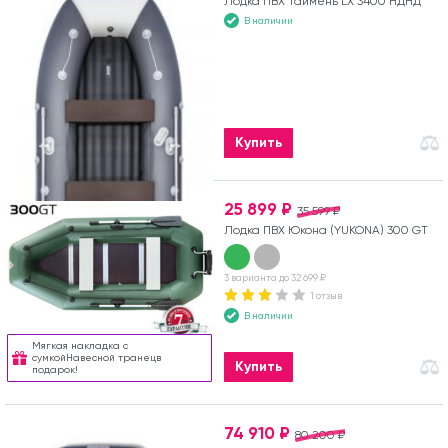
Лодка ПВХ Таймень LX 3400 НДНД
В наличии
Купить
25 899 ₽
35 599 ₽
Лодка ПВХ Юкона (YUKONA) 300 GT
3 варианта до 32 699 ₽
1 отзыв
В наличии
Мягкая накладка с
сумкойНавесной транецв
Купить
подарок!
74 910 ₽
80 200 ₽