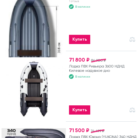
1 отзыв
В наличии
Купить
71 800 ₽
84 900 ₽
Лодка ПВХ Ривьера 3600 НДНД
Килевое надувное дно
В наличии
Купить
71 500 ₽
74 499 ₽
Лодка ПВХ Юкона (YUKONA) 340 НДНД