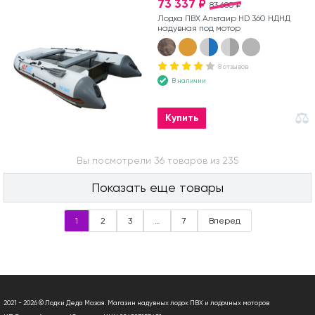
73 337 ₽
83 680 ₽
Лодка ПВХ Альтаир HD 360 НДНД
надувная под мотор
8 отзывов
В наличии
Купить
Вы посмотрели 36 товаров из 235
Показать еще товары
1
2
3
…
7
Вперед
2021 - 2026 © Лодки Деда Мазая. Магазин надувных лодок ПВХ и лодочных моторов