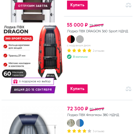
Купить
ОТГРУЗИМ ЗАВТРА
55 000 ₽
79 300 ₽
Лодка ПВХ DRAGON 360 Sport НДНД
с надувным дном
2 отзыва
В наличии
6 подарков на выбор
Купить
АКЦИЯ ДО 15 СЕНТЯБРЯ
72 300 ₽
82 300 ₽
Лодка ПВХ Флагман 380 НДНД
3 отзыва