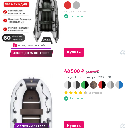
с надувным дном
В наличии
6 подарков на выбор
Купить
АКЦИЯ ДО 15 СЕНТЯБРЯ
48 500 ₽
53 800 ₽
Лодка ПВХ Ривьера 3200 СК
86 отзывов
В наличии
Купить
ОТГРУЗИМ ЗАВТРА