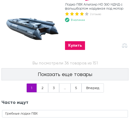
Лодка ПВХ Альтаир HD 360 НДНД с
фальшбортом надувная под мотор
2 отзыва
В наличии
Купить
Вы посмотрели 36 товаров из 151
Показать еще товары
1
2
3
…
5
Вперед
Часто ищут
Гребные лодки ПВХ