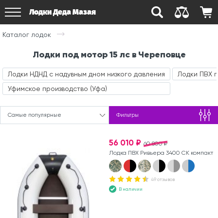
Лодки Деда Мазая
Каталог лодок
Лодки под мотор 15 лс в Череповце
Лодки НДНД с надувным дном низкого давления
Лодки ПВХ 
Уфимское производство (Уфа)
Самые популярные
Фильтры
56 010 ₽
60 800 ₽
Лодка ПВХ Ривьера 3400 СК компакт
49 отзывов
В наличии