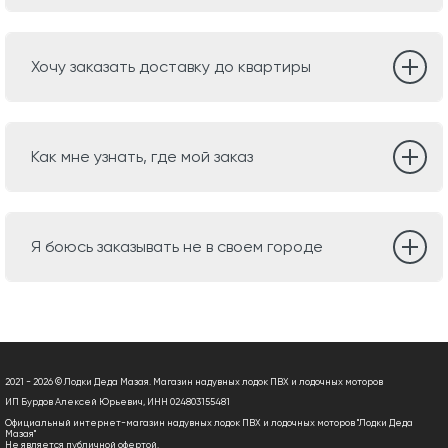
Хочу заказать доставку до квартиры
Как мне узнать, где мой заказ
Я боюсь заказывать не в своем городе
2021 - 2026 © Лодки Деда Мазая. Магазин надувных лодок ПВХ и лодочных моторов
ИП Бурдов Алексей Юрьевич, ИНН 024803155481
Официальный интернет-магазин надувных лодок ПВХ и лодочных моторов "Лодки Деда
Мазая"
Не является публичной офертой.