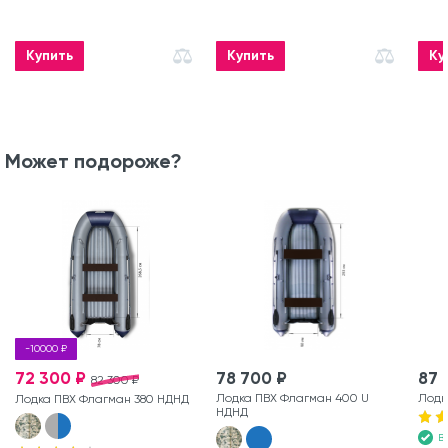
Купить
Купить
Ку
Может подороже?
-10000 ₽
72 300 ₽
78 700 ₽
87 
82 300 ₽
Лодка ПВХ Флагман 400 U
Лодк
Лодка ПВХ Флагман 380 НДНД
НДНД
В