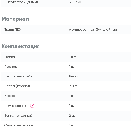
Высота транца (мм)
381-390
Материал
Ткань ПВХ
Армированная 5-и слойная
Комплектация
Лодка
1 шт
Паспорт
1 шт
Весла или гребки
Весла
Весла (гребки)
2 шт
Насос
1 шт
1 шт
Рем.комплект
?
Банки (сиденья)
2 шт
Сумка для лодки
1 шт