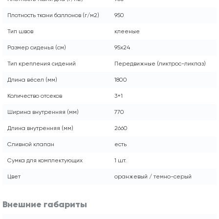
Плотность ткани баллонов (г/м2)
950
Тип швов
клееные
Размер сиденья (см)
95x24
Тип крепления сидений
Передвижные (ликтрос-ликпаз)
Длина вёсел (мм)
1800
Количество отсеков
3+1
Ширина внутренняя (мм)
770
Длина внутренняя (мм)
2660
Сливной клапан
есть
Сумка для комплектующих
1 шт.
Цвет
оранжевый / темно-серый
Внешние габариты