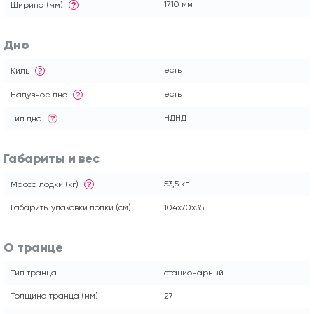
1710 мм
Ширина (мм)
?
Дно
есть
Киль
?
есть
Надувное дно
?
НДНД
Тип дна
?
Габариты и вес
53,5 кг
Масса лодки (кг)
?
Габариты упаковки лодки (см)
104x70x35
О транце
Тип транца
стационарный
Толщина транца (мм)
27