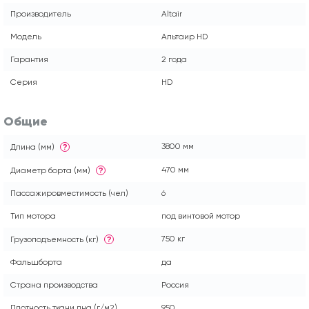
Производитель
Altair
Модель
Альтаир HD
Гарантия
2 года
Серия
HD
Общие
3800 мм
Длина (мм)
?
470 мм
Диаметр борта (мм)
?
Пассажировместимость (чел)
6
Тип мотора
под винтовой мотор
750 кг
Грузоподъемность (кг)
?
Фальшборта
да
Страна производства
Россия
Плотность ткани дна (г/м2)
950