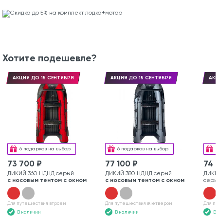
Хотите подешевле?
АКЦИЯ ДО 15 СЕНТЯБРЯ
АКЦИЯ ДО 15 СЕНТЯБРЯ
АКЦ
6 подарков на выбор
6 подарков на выбор
73 700 ₽
77 100 ₽
74 
ДИКИЙ 360 НДНД серый
ДИКИЙ 380 НДНД серый
ДИКИ
с носовым тентом с окном
с носовым тентом с окном
серы
Для путешествия втроем
Для путешествия вчетвером
Для п
В наличии
В наличии
В