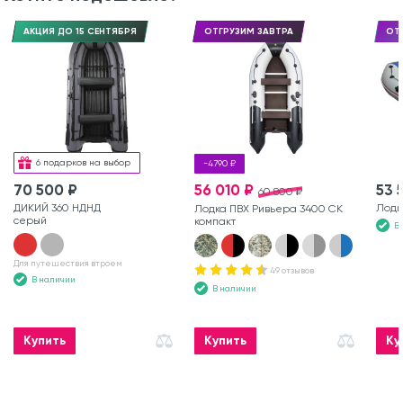
АКЦИЯ ДО 15 СЕНТЯБРЯ
ОТГРУЗИМ ЗАВТРА
ОТ
6 подарков на выбор
-4790 ₽
70 500 ₽
56 010 ₽
53 
60 800 ₽
ДИКИЙ 360 НДНД
Лодка
Лодка ПВХ Ривьера 3400 СК
серый
компакт
В
Для путешествия втроем
49 отзывов
В наличии
В наличии
Купить
Купить
Ку