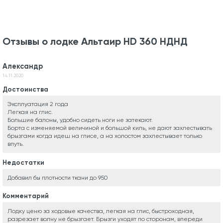
Отзывы о лодке Альтаир HD 360 НДНД
Александр
14.11.2020
Достоинства
Эксплуатация 2 года
Легкая на глис.
Большие балоны, удобно сидеть ноги не затекают.
Борта с изменяемой величиной и большой киль, не дают захлестывать
брызгами когда идеш на глисе, а на холостом захлестывает только
впуть.
Недостатки
Добавил бы плотности ткани до 950
Комментарий
Лодку ценю за ходовые качества, легкая на глис, быстроходная,
разрезает волну не брызгает. Брызги уходят по сторонам, впереди