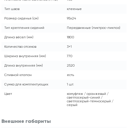
Тип швов
клееные
Размер сиденья (см)
95x24
Тип крепления сидений
Передвижные (ликтрос-ликпаз)
Длина вёсел (мм)
1800
Количество отсеков
3+1
Ширина внутренняя (мм)
770
Длина внутренняя (мм)
2520
Сливной клапан
есть
Сумка для комплектующих
1 шт.
Цвет
камуфляж / оранжевый /
светлосерый-синий /
светлосерый-тёмносерый /
серый
Внешние габариты