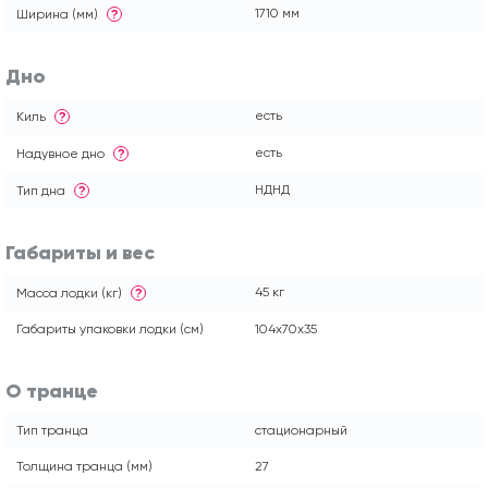
1710 мм
Ширина (мм)
?
Дно
есть
Киль
?
есть
Надувное дно
?
НДНД
Тип дна
?
Габариты и вес
45 кг
Масса лодки (кг)
?
Габариты упаковки лодки (см)
104x70x35
О транце
Тип транца
стационарный
Толщина транца (мм)
27