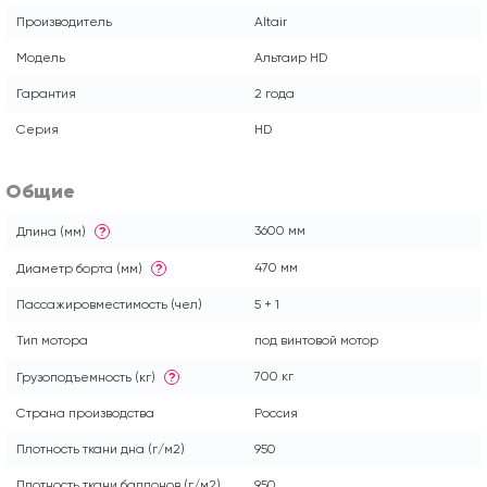
Производитель
Altair
Модель
Альтаир HD
Гарантия
2 года
Серия
HD
Общие
3600 мм
Длина (мм)
?
470 мм
Диаметр борта (мм)
?
Пассажировместимость (чел)
5 + 1
Тип мотора
под винтовой мотор
700 кг
Грузоподъемность (кг)
?
Страна производства
Россия
Плотность ткани дна (г/м2)
950
Плотность ткани баллонов (г/м2)
950