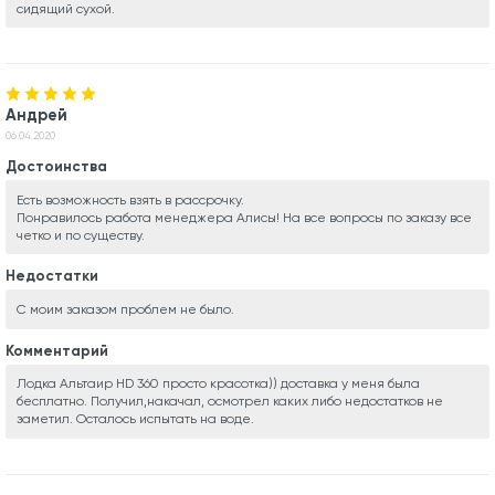
сидящий сухой.
Андрей
06.04.2020
Достоинства
Есть возможность взять в рассрочку.
Понравилось работа менеджера Алисы! На все вопросы по заказу все
четко и по существу.
Недостатки
С моим заказом проблем не было.
Комментарий
Лодка Альтаир HD 360 просто красотка)) доставка у меня была
бесплатно. Получил,накачал, осмотрел каких либо недостатков не
заметил. Осталось испытать на воде.