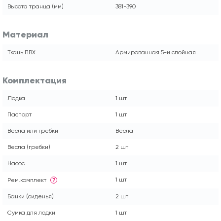
Высота транца (мм)
381-390
Материал
Ткань ПВХ
Армированная 5-и слойная
Комплектация
Лодка
1 шт
Паспорт
1 шт
Весла или гребки
Весла
Весла (гребки)
2 шт
Насос
1 шт
1 шт
Рем.комплект
?
Банки (сиденья)
2 шт
Сумка для лодки
1 шт