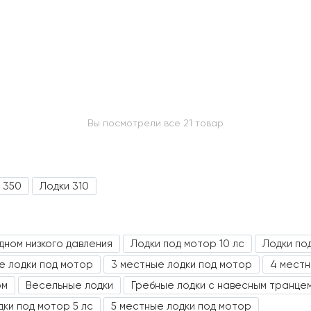
Вы посмотрели все 21 товар
 350
Лодки 310
дном низкого давления
Лодки под мотор 10 лс
Лодки под
е лодки под мотор
3 местные лодки под мотор
4 местн
ом
Весельные лодки
Гребные лодки с навесным транце
дки под мотор 5 лс
5 местные лодки под мотор