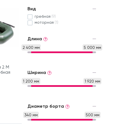
Вид
гребная
(9)
моторная
(1)
Длина
?
2 400 мм
5 000 мм
 2 М
ебная
Ширина
?
1 200 мм
1 920 мм
Диаметр борта
?
340 мм
500 мм