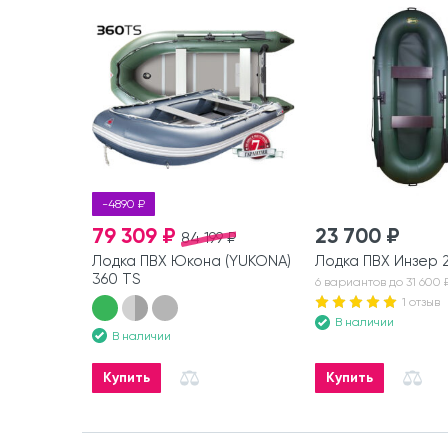
-4890 ₽
79 309 ₽
23 700 ₽
84 199 ₽
Лодка ПВХ Юкона (YUKONA)
Лодка ПВХ Инзер 2
360 TS
6 вариантов до 31 600 
1 отзыв
В наличии
В наличии
Купить
Купить