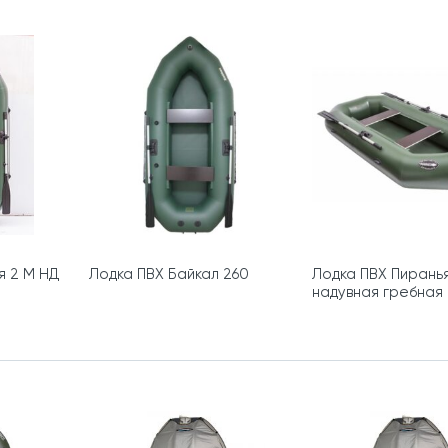
я 2 М НД
Лодка ПВХ Байкал 260
Лодка ПВХ Пиранья
надувная гребная