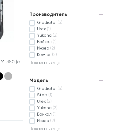
Производитель
Gladiator
(5)
Urex
(1)
Yukona
(2)
Байкал
(1)
Инзер
(2)
Ковчег
(2)
 М-350 (с
Показать еще
Модель
Gladiator
(5)
Stels
(1)
Urex
(2)
Yukona
(2)
Байкал
(1)
Инзер
(2)
Показать еще