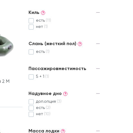
Киль
?
есть
(11)
нет
(1)
Слань (жесткий пол)
?
есть
(1)
Пассажировместимость
5 + 1
(1)
 2 М
Надувное дно
?
доп.опция
(3)
есть
(2)
нет
(10)
Масса лодки
?