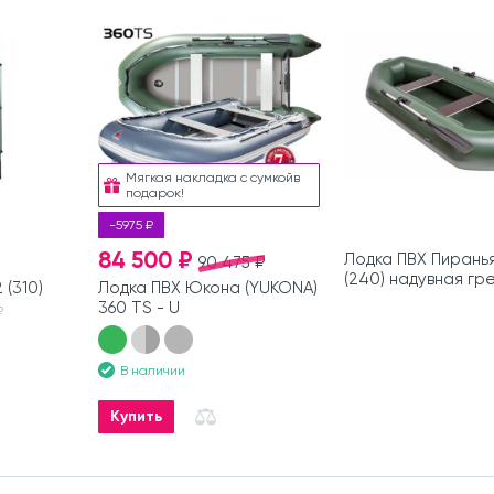
Мягкая накладка с сумкойв
подарок!
-5975 ₽
84 500 ₽
Лодка ПВХ Пиранья
90 475 ₽
(240) надувная гр
 (310)
Лодка ПВХ Юкона (YUKONA)
360 TS - U
₽
В наличии
Купить