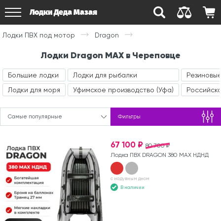
Лодки Деда Мазая
Лодки ПВХ под мотор
Dragon
Лодки Dragon MAX в Череповце
Большие лодки
Лодки для рыбалки
Резиновые
Лодки для моря
Уфимское производство (Уфа)
Российск
Самые популярные
Фильтры
67 100 ₽
80 700 ₽
Лодка ПВХ DRAGON 380 MAX НДНД
с надувным дном
В наличии