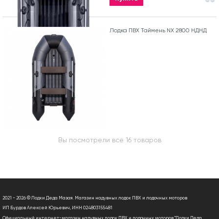
Лодка ПВХ Таймень NX 2800 НДНД
Вы посмотрели все 16 товаров
2021 - 2026 © Лодки Деда Мазая. Магазин надувных лодок ПВХ и лодочных моторов
ИП Бурдов Алексей Юрьевич, ИНН 024803155481
Официальный интернет-магазин надувных лодок ПВХ и лодочных моторов "Лодки Деда