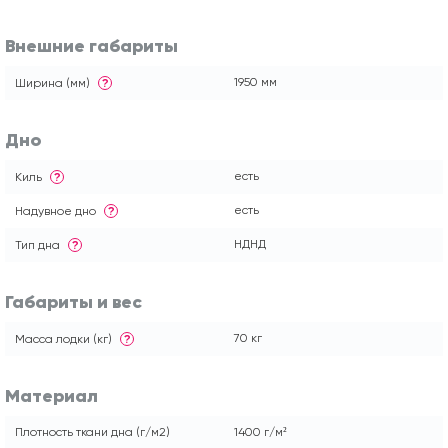
Внешние габариты
1950 мм
Ширина (мм)
?
Дно
есть
Киль
?
есть
Надувное дно
?
НДНД
Тип дна
?
Габариты и вес
70 кг
Масса лодки (кг)
?
Материал
Плотность ткани дна (г/м2)
1400 г/м²