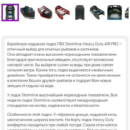
Корейская надувная лодка ПВХ Stormline Heavy Duty AIR PRO –
отличный выбор для опытных рыбаков и охотников.
Она обладает очень высокими мореходными показателями.
Благодаря оригинальным обводам, отсутствует заливание
носовой части. Вы выйдете сухим из воды при даже самом
сильном ветре. Кроме того, лодка выделяется необычным
дизайном. Такое приобретение не останется не замеченным
в компании Ваших друзей-рыбаков и подарит Вам новые
эмоции от отдыха на воде.
У лодок Stormline высочайшие мореходные показатели, Все
модели лодок Stormline соответствуют международным
стандартам качества, надёжности и безопасности.
Особенности этой лодки: V-образное днище, надувной киль,
увеличенная ширина кокпита. На борту лодок Heavy Duty
комфортно находиться при любой погоде. Серия отличается