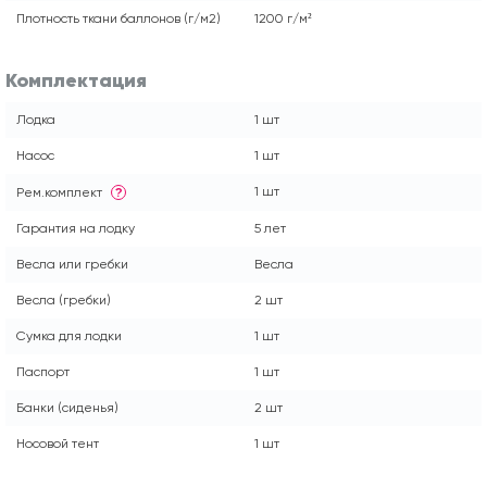
Плотность ткани баллонов (г/м2)
1200 г/м²
Комплектация
Лодка
1 шт
Насос
1 шт
1 шт
Рем.комплект
?
Гарантия на лодку
5 лет
Весла или гребки
Весла
Весла (гребки)
2 шт
Сумка для лодки
1 шт
Паспорт
1 шт
Банки (сиденья)
2 шт
Носовой тент
1 шт