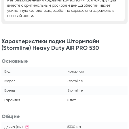
непревзойденными ходовыми качествами. Вся конструкция
вместе с оригинальным раскроем днища обеспечивает
усиленную килеватость, особенно хорошо она выражена в
носовой части.
Характеристики лодки Штормлайн
(Stormline) Heavy Duty AIR PRO 530
Основные
Вид
моторная
Модель
Stormline
Бренд
Stormline
Гарантия
5 лет
Общие
5300 мм
Длина (мм)
?