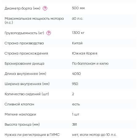
500 мм
Диаметр борта (мм)
?
Максимальная мощность мотора
60 л.с.
(л.с.)
1300 кг
Грузоподъемность (кг)
?
Страна производства
Китай
Страна происхождения
Южная Корея
Бронирование днища
По баллонам и килю
Длина внутренняя (мм)
4050
Ширина внутренняя (мм)
950
Количество сидений (шт)
2
Сливной клапан
есть
Мягкие накладки
1 шт
Высота транца (мм)
381
Нужна ли регистрация в ГИМС
нет, если мотор до 10 л.с.