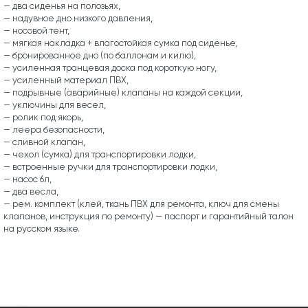
— два сиденья на полозьях,
— надувное дно низкого давления,
— носовой тент,
— мягкая накладка + влагостойкая сумка под сиденье,
— бронированное дно (по баллонам и килю),
— усиленная транцевая доска под короткую ногу,
— усиленный материал ПВХ,
— подрывные (аварийные) клапаны на каждой секции,
— уключины для весел,
— ролик под якорь,
— леера безопасности,
— сливной клапан,
— чехол (сумка) для транспортировки лодки,
— встроенные ручки для транспортировки лодки,
— насос 6л,
— два весла,
— рем. комплект (клей, ткань ПВХ для ремонта, ключ для смены
клапанов, инструкция по ремонту) — паспорт и гарантийный талон
на русском языке.