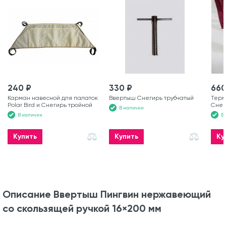
240 ₽
330 ₽
660
Карман навесной для палаток
Ввертыш Снегирь трубчатый
Терм
Polar Bird и Снегирь тройной
Снег
В наличии
мм
В наличии
В
Купить
Купить
Ку
Описание Ввертыш Пингвин нержавеющий
со скользящей ручкой 16×200 мм