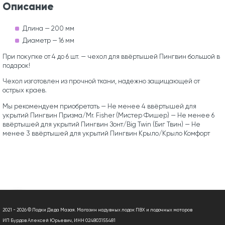
Описание
Длина — 200 мм
Диаметр — 16 мм
При покупке от 4 до 6 шт. — чехол для ввёртышей Пингвин большой в
подарок!
Чехол изготовлен из прочной ткани, надежно защищающей от
острых краев.
Мы рекомендуем приобретать — Не менее 4 ввёртышей для
укрытий Пингвин Призма/Mr. Fisher (Мистер Фишер) — Не менее 6
ввёртышей для укрытий Пингвин Зонт/Big Twin (Биг Твин) — Не
менее 3 ввёртышей для укрытий Пингвин Крыло/Крыло Комфорт
2021 - 2026 © Лодки Деда Мазая. Магазин надувных лодок ПВХ и лодочных моторов
ИП Бурдов Алексей Юрьевич, ИНН 024803155481