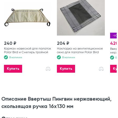
-60 
240 ₽
204 ₽
420
Карман навесной для палаток
Накладка на вентиляционное
Ввер
Polar Bird и Снегирь тройной
окно для палатки Polar Bird
нерж
ручк
В наличии
В наличии
В
Купить
Купить
Ку
Описание Ввертыш Пингвин нержавеющий,
скользящая ручка 16х130 мм