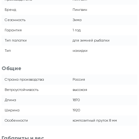
Бренд
Пингвин
Сезонность
Зима
Гарантия
1 год
Тип палатки
для зимней рыбалки
Тип
накидки
Общие
Страна производства
Россия
Ветроустойчивость
высокая
Длина
1870
Ширина
1920
Особенности
композитный пруток 8 мм
Габариты и вес