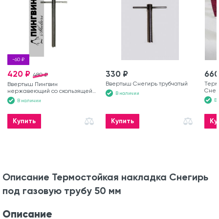
-60 ₽
420 ₽
330 ₽
660
480 ₽
Ввертыш Снегирь трубчатый
Терм
Ввертыш Пингвин
Снег
нержавеющий со скользящей
В наличии
мм
ручкой 16×200 мм
В
В наличии
Купить
Купить
Ку
Описание Термостойкая накладка Снегирь
под газовую трубу 50 мм
Описание