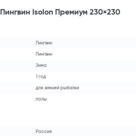
Пингвин Isolon Премиум 230×230
Пингвин
Пингвин
Зима
1 год
для зимней рыбалки
полы
Россия