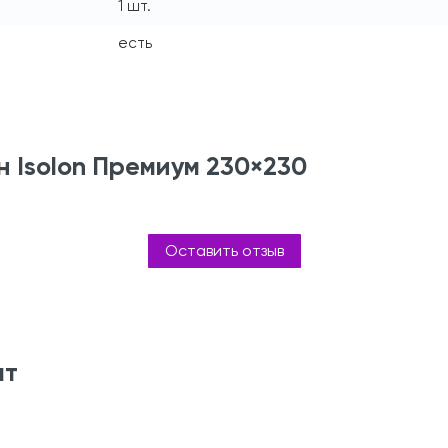
1 шт.
есть
н Isolon Премиум 230×230
Оставить отзыв
ят