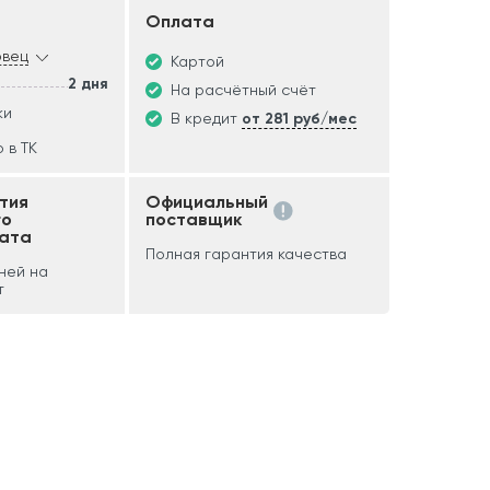
Оплата
овец
Картой
2 дня
На расчётный счёт
ки
В кредит
от 281 руб/мес
 в ТК
тия
Официальный
го
поставщик
ата
Полная гарантия качества
дней на
т