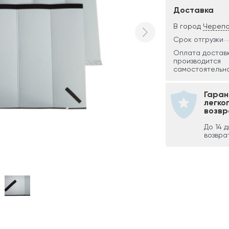
Доставка
В город
Череп
Срок отгрузки
Оплата достав
производится
самостоятельно
Гаран
легко
возвр
До 14 
возвра