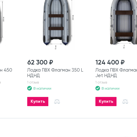
62 300 ₽
124 400 ₽
н 450
Лодка ПВХ Флагман 350 L
Лодка ПВХ Флагма
НДНД
Jet НДНД
а
1 отзыв
1 отзыв
В наличии
В наличии
Купить
Купить