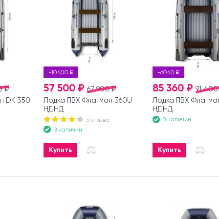
-10400 ₽
-6040 ₽
57 500 ₽
85 360 ₽
0 ₽
67 900 ₽
91 400
н DK 350
Лодка ПВХ Флагман 360U
Лодка ПВХ Флагма
НДНД
НДНД
В наличии
3 отзыва
В наличии
Купить
Купить