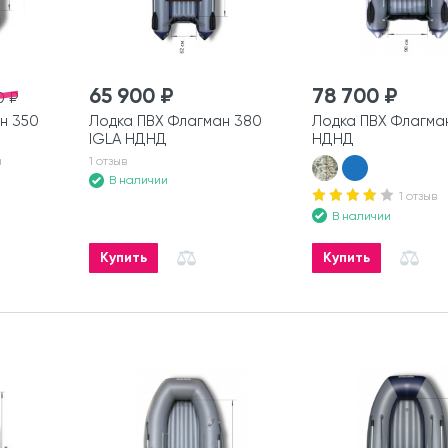
65 900 ₽
78 700 ₽
0 ₽
н 350
Лодка ПВХ Флагман 380
Лодка ПВХ Флагма
IGLA НДНД
НДНД
а
1 отзыв
В наличии
1 отзыв
В наличии
Купить
Купить