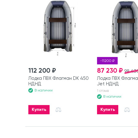
-11200 ₽
112 200 ₽
87 230 ₽
98 43
Лодка ПВХ Флагман DK 450
Лодка ПВХ Флагма
НДНД
Jet НДНД
В наличии
1 отзыв
В наличии
Купить
Купить