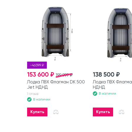
-46399 ₽
153 600 ₽
138 500 ₽
199 999 ₽
Лодка ПВХ Флагман DK 500
Лодка ПВХ Флагма
Jet НДНД
НДНД
В наличии
1 отзыв
В наличии
Купить
Купить