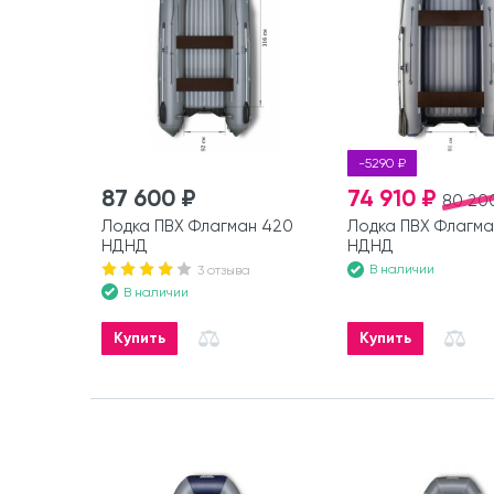
-5290 ₽
87 600 ₽
74 910 ₽
80 20
Лодка ПВХ Флагман 420
Лодка ПВХ Флагма
НДНД
НДНД
В наличии
3 отзыва
В наличии
Купить
Купить