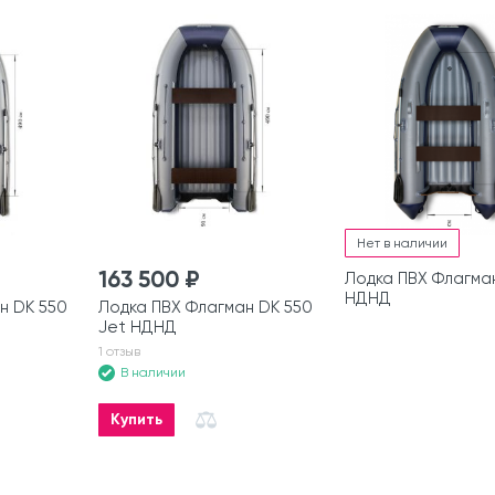
Нет в наличии
163 500 ₽
Лодка ПВХ Флагма
НДНД
н DK 550
Лодка ПВХ Флагман DK 550
Jet НДНД
1 отзыв
В наличии
Купить