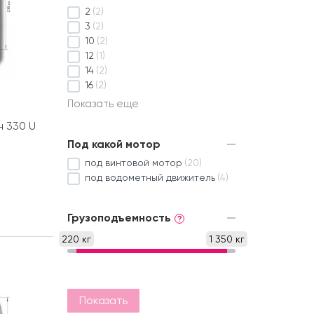
2
(2)
3
(2)
10
(2)
12
(1)
14
(2)
16
(2)
Показать еще
н 330 U
Под какой мотор
под винтовой мотор
(20)
под водометный движитель
(4)
Грузоподъемность
?
220 кг
1 350 кг
Показать