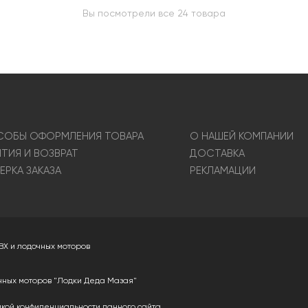
Вы посмотрели все 24 товара
ОБЫ ОФОРМЛЕНИЯ ТОВАРА
О НАШЕЙ КОМПАНИИ
НТИЯ И ВОЗВРАТ
ДОСТАВКА
ЕРКА ЗАКАЗА
РЕКЛАМАЦИИ
ВХ и лодочных моторов
чных моторов "Лодки Деда Мазая"
икой конфиденциальности
данного сайта