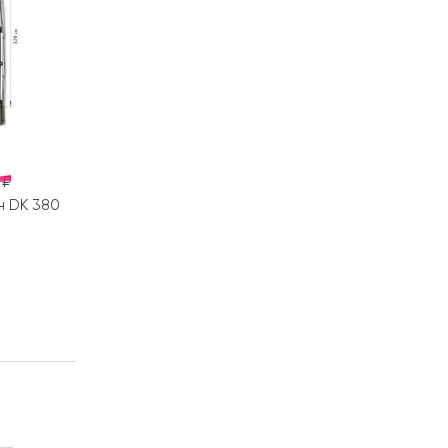
 ₽
н DK 380