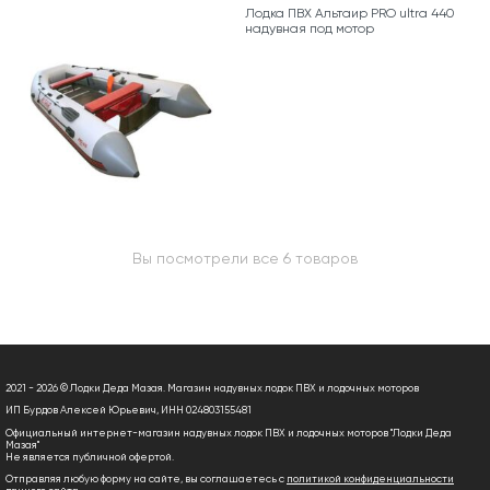
Лодка ПВХ Альтаир PRO ultra 440
надувная под мотор
Вы посмотрели все 6 товаров
2021 - 2026 © Лодки Деда Мазая. Магазин надувных лодок ПВХ и лодочных моторов
ИП Бурдов Алексей Юрьевич, ИНН 024803155481
Официальный интернет-магазин надувных лодок ПВХ и лодочных моторов "Лодки Деда
Мазая"
Не является публичной офертой.
Отправляя любую форму на сайте, вы соглашаетесь с
политикой конфиденциальности