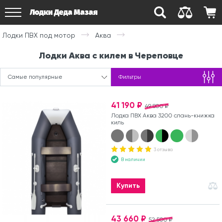
Лодки Деда Мазая
Лодки ПВХ под мотор
Аква
Лодки Аква с килем в Череповце
Самые популярные
Фильтры
41 190 ₽
49 800 ₽
Лодка ПВХ Аква 3200 слань-книжка
киль
3 отзыва
В наличии
Купить
43 660 ₽
52 500 ₽