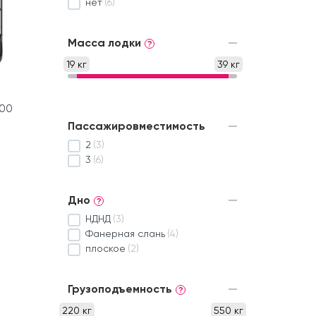
нет
(6)
Масса лодки
?
19 кг
39 кг
800
Пассажировместимость
2
(3)
3
(6)
Дно
?
НДНД
(3)
Фанерная слань
(4)
плоское
(2)
Грузоподъемность
?
220 кг
550 кг