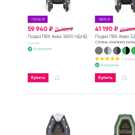
-15760 ₽
-8610 ₽
59 940 ₽
41 190 ₽
75 700 ₽
49 800
Лодка ПВХ Аква 3600 НДНД
Лодка ПВХ Аква 3
слань-книжка киль
1 отзыв
В наличии
3 отзыв
В наличии
Купить
Купить