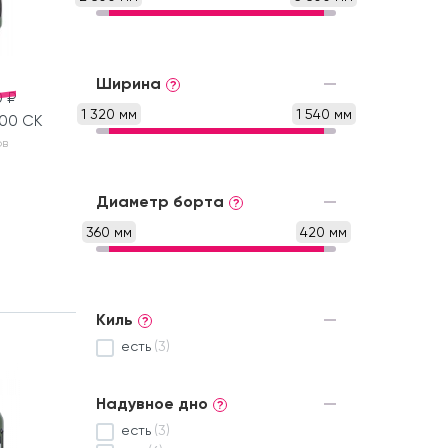
Ширина
?
 ₽
1 320 мм
1 540 мм
200 СК
ов
Диаметр борта
?
360 мм
420 мм
Киль
?
есть
(3)
Надувное дно
?
есть
(3)