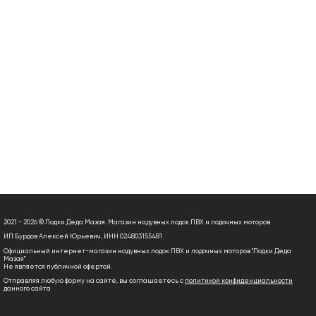
2021 - 2026 © Лодки Деда Мазая. Магазин надувных лодок ПВХ и лодочных моторов
ИП Бурдов Алексей Юрьевич, ИНН 024803155481
Официальный интернет-магазин надувных лодок ПВХ и лодочных моторов "Лодки Деда
Мазая"
Не является публичной офертой.
Отправляя любую форму на сайте, вы соглашаетесь с
политикой конфиденциальности
данного сайта