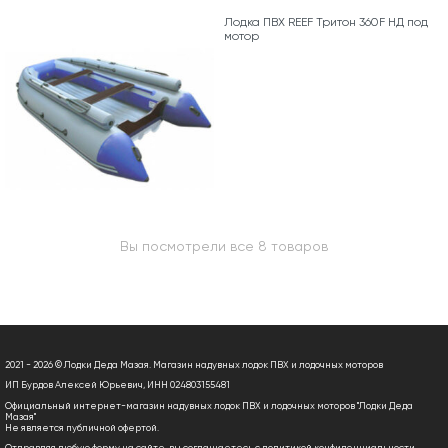
Лодка ПВХ REEF Тритон 360F НД под
мотор
Вы посмотрели все 8 товаров
2021 - 2026 © Лодки Деда Мазая. Магазин надувных лодок ПВХ и лодочных моторов
ИП Бурдов Алексей Юрьевич, ИНН 024803155481
Официальный интернет-магазин надувных лодок ПВХ и лодочных моторов "Лодки Деда
Мазая"
Не является публичной офертой.
Отправляя любую форму на сайте, вы соглашаетесь с
политикой конфиденциальности