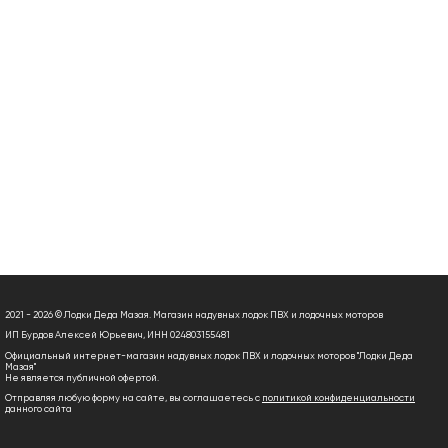
2021 - 2026 © Лодки Деда Мазая. Магазин надувных лодок ПВХ и лодочных моторов
ИП Бурдов Алексей Юрьевич, ИНН 024803155481
Официальный интернет-магазин надувных лодок ПВХ и лодочных моторов "Лодки Деда
Мазая"
Не является публичной офертой.
Отправляя любую форму на сайте, вы соглашаетесь с
политикой конфиденциальности
данного сайта