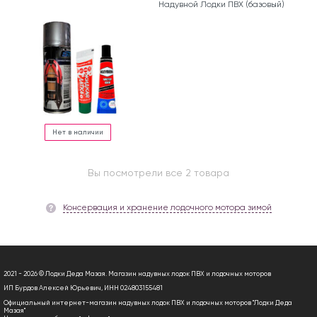
Надувной Лодки ПВХ (базовый)
Нет в наличии
Вы посмотрели все 2 товара
Консервация и хранение лодочного мотора зимой
2021 - 2026 © Лодки Деда Мазая. Магазин надувных лодок ПВХ и лодочных моторов
ИП Бурдов Алексей Юрьевич, ИНН 024803155481
Официальный интернет-магазин надувных лодок ПВХ и лодочных моторов "Лодки Деда
Мазая"