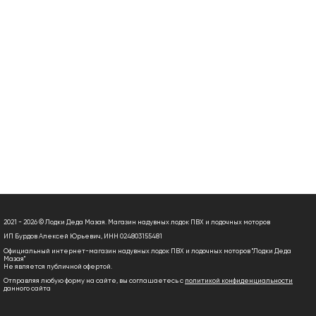
2021 - 2026 © Лодки Деда Мазая. Магазин надувных лодок ПВХ и лодочных моторов
ИП Бурдов Алексей Юрьевич, ИНН 024803155481
Официальный интернет-магазин надувных лодок ПВХ и лодочных моторов "Лодки Деда
Мазая"
Не является публичной офертой.
Отправляя любую форму на сайте, вы соглашаетесь с
политикой конфиденциальности
данного сайта